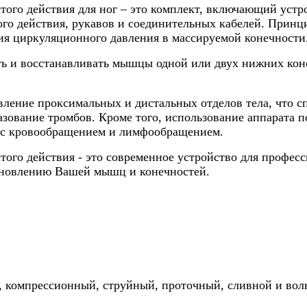
того действия для ног – это комплект, включающий устр
ого действия, рукавов и соединительных кабелей. Принц
ния циркуляционного давления в массируемой конечности
ть и восстанавливать мышцы одной или двух нижних ко
вление проксимальных и дистальных отделов тела, что 
ование тромбов. Кроме того, использование аппарата п
ые с кровообращением и лимфообращением.
того действия - это современное устройство для профес
ановлению Вашей мышц и конечностей.
й, компрессионный, струйный, проточный, сливной и во