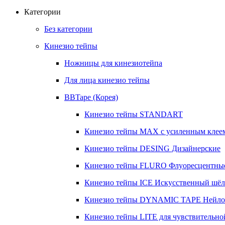
Категории
Без категории
Кинезио тейпы
Ножницы для кинезиотейпа
Для лица кинезио тейпы
BBTape (Корея)
Кинезио тейпы STANDART
Кинезио тейпы МАХ с усиленным клее
Кинезио тейпы DESING Дизайнерские
Кинезио тейпы FLURO Флуоресцентны
Кинезио тейпы ICE Искусственный шёлк
Кинезио тейпы DYNAMIC TAPE Нейл
Кинезио тейпы LITE для чувствительно