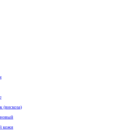
м
е
 (вискоза)
оновый
й кожи