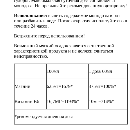
судорог. Максимальная суточная доза составляет -1
монодоза. Не превышайте рекомендованную дозировку!
Использование:
вылить содержимое монодозы в рот
или разбавить в воде. После открытия используйте его в
течение 24 часов.
Встряхните перед использованием!
Возможный мягкий осадок является естественной
характеристикой продукта и не должен считаться
неисправностью.
100мл
1 доза-60мл
Магний
625мг=1679*
375мг=100%*
Витамин В6
16,7МГ=1193%*
10мг=714%*
*рекомендуемая дневная доза