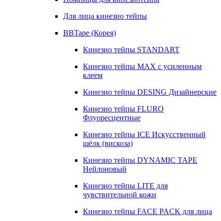
Для лица кинезио тейпы
BBTape (Корея)
Кинезио тейпы STANDART
Кинезио тейпы МАХ с усиленным
клеем
Кинезио тейпы DESING Дизайнерские
Кинезио тейпы FLURO
Флуоресцентные
Кинезио тейпы ICE Искусственный
шёлк (вискоза)
Кинезио тейпы DYNAMIC TAPE
Нейлоновый
Кинезио тейпы LITE для
чувствительной кожи
Кинезио тейпы FACE PACK для лица