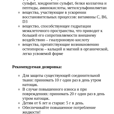
сульфат, хондроитин сульфат, белки коллагена и
пептиды, аминокислоты, метилсульфонилметан
вещества, участвующие в ускорении
восстановительных процессов: витамины C, B6,
D3
вещество, способствующее гидратации
межклеточного пространства, что приводит к
большей его сопротивляемости внешнему
воздействию – гиалуроновую кислоту
вещества, препятствующие возникновению
остеопороза – кальций и магний в органической,
легко усвояемой форме
Рекомендуемая дозировка:
Для защиты существующей соединительной
ткани: принимать 10 г один раз в день утром
натощак.
В случае повышенного износа и при
повреждениях: принимать 20 г один раз в день
утром натощак.
Детям от 6 лет и старше: 5 г в день.
Обеспечивайте повышенное потребление
жидкости!