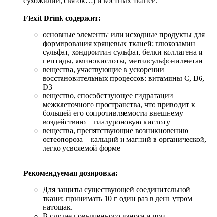
сухожилий, связок…) и костных тканей.
Flexit Drink содержит:
основные элементы или исходные продукты для
формирования хрящевых тканей: глюкозамин
сульфат, хондроитин сульфат, белки коллагена и
пептиды, аминокислоты, метилсульфонилметан
вещества, участвующие в ускорении
восстановительных процессов: витамины C, B6,
D3
вещество, способствующее гидратации
межклеточного пространства, что приводит к
большей его сопротивляемости внешнему
воздействию – гиалуроновую кислоту
вещества, препятствующие возникновению
остеопороза – кальций и магний в органической,
легко усвояемой форме
Рекомендуемая дозировка:
Для защиты существующей соединительной
ткани: принимать 10 г один раз в день утром
натощак.
В случае повышенного износа и при