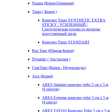
Nasara (Корея-Германия)
Tmax ( Корея )
Кинезио Tmax SYNTHETIC EXTRA
STICKY / УСИЛЕННЫЙ /
Синтетическая основа из вискозы
искуственный шелк
Кинезио Tmax STANDART
Rea Tape (Южная Корея)
Dynamic ( Австралия )
CureTape (Корея - Нидерланды)
Ares (Корея)
ARES Standart кинезио тейп 5 см х 5 м
(9 цветов)
ARES Extreme кинезио тейп 5 см х 5 м
(4 цвета)
ARES TATOO Кинезио Тейп 5 см х 5 м