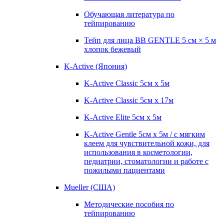
Обучающая литература по
тейпированию
Тейп для лица BB GENTLE 5 см × 5 м
хлопок бежевый
K-Active (Япония)
K-Active Classic 5см х 5м
K-Active Classic 5см х 17м
K-Active Elite 5см х 5м
K-Active Gentle 5см х 5м / с мягким
клеем для чувствительной кожи, для
использования в косметологии,
педиатрии, стоматологии и работе с
пожилыми пациентами
Mueller (США)
Методические пособия по
тейпированию