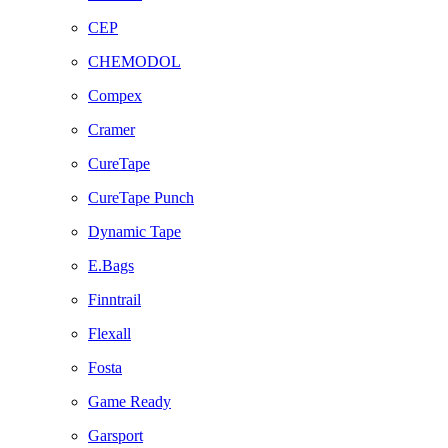
CEP
CHEMODOL
Compex
Cramer
CureTape
CureTape Punch
Dynamic Tape
E.Bags
Finntrail
Flexall
Fosta
Game Ready
Garsport