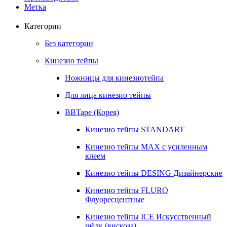
Метка
Категории
Без категории
Кинезио тейпы
Ножницы для кинезиотейпа
Для лица кинезио тейпы
BBTape (Корея)
Кинезио тейпы STANDART
Кинезио тейпы МАХ с усиленным
клеем
Кинезио тейпы DESING Дизайнерские
Кинезио тейпы FLURO
Флуоресцентные
Кинезио тейпы ICE Искусственный
шёлк (вискоза)