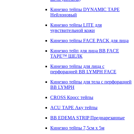
Кинезио тейпы DYNAMIC TAPE
Нейлоновый
Кинезио тейпы LITE для
чувствительной кожи
Кинезио тейпы FACE PACK для лица
Кинезио тейп для лица BB FACE
TAPE™ ШЕЛК
Кинезио тейпы для лица с
перфорацией BB LYMPH FACE
Кинезио тейпы для тела с перфорацией
BB LYMPH
CROSS Кросс тейпы
ACU TAPE Аку тейпы
BB EDEMA STRIP Преднарезанные
Кинезио тейпы 7,5см x 5м