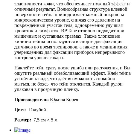
эластичности кожи, что обеспечивает нужный эффект и
отличный результат. Волнообразная структура клеевой
поверхности тейпа приподнимает кожный покров на
микроскопическом уровне, снижая его давление на
повреждённый участок тела, одновременно улучшая
кровоток и лимфоток. BBTape отлично подходит при
мышечных и суставных травмах. Также хлопковые
кинезио тейпы используются в спорте для фиксация
датчиков во время тренировок, а также в медицинских
учереждениях для фиксации приборов непрерывного
контроля уровня сахара.
Наклейте тейп сразу после ушиба или растяжения, и Вы
ощутите реальный обезболивающий эффект. Клей тейпа
устойчив к воде, что даёт возможность спокойно
мыться, не боясь, что тейп отклеится. Каждый рулон
упакован в прозрачную пленку.
Производитель:
Южная Корея
Цвет:
Голубой
Размер:
7,5 см × 5 м