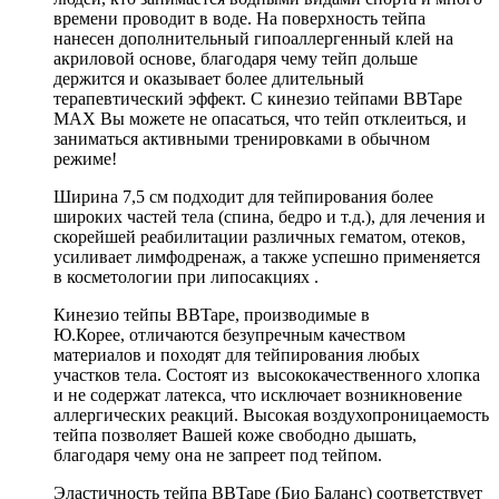
времени проводит в воде. На поверхность тейпа
нанесен дополнительный гипоаллергенный клей на
акриловой основе, благодаря чему тейп дольше
держится и оказывает более длительный
терапевтический эффект. С кинезио тейпами BBTape
MAX Вы можете не опасаться, что тейп отклеиться, и
заниматься активными тренировками в обычном
режиме!
Ширина 7,5 см подходит для тейпирования более
широких частей тела (спина, бедро и т.д.), для лечения и
скорейшей реабилитации различных гематом, отеков,
усиливает лимфодренаж, а также успешно применяется
в косметологии при липосакциях .
Кинезио тейпы BBTape, производимые в
Ю.Корее, отличаются безупречным качеством
материалов и походят для тейпирования любых
участков тела. Состоят из высококачественного хлопка
и не содержат латекса, что исключает возникновение
аллергических реакций. Высокая воздухопроницаемость
тейпа позволяет Вашей коже свободно дышать,
благодаря чему она не запреет под тейпом.
Эластичность тейпа BBTape (Био Баланс) соответствует