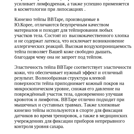
усиливает лимфодренаж, а также успешно применяется
в косметологии при липосакциях .
Кинезио тейпы BBTape, производимые в
Ю.Корее, отличаются безупречным качеством
материалов и походят для тейпирования любых
участков тела. Состоят из высококачественного хлопка
и не содержат латекса, что исключает возникновение
аллергических реакций. Высокая воздухопроницаемость
тейпа позволяет Вашей коже свободно дышать,
благодаря чему она не запреет под тейпом.
Эластичность тейпа BBTape соответствует эластичности
кожи, что обеспечивает нужный эффект и отличный
результат. Волнообразная структура клеевой
поверхности тейпа приподнимает кожный покров на
микроскопическом уровне, снижая его давление на
повреждённый участок тела, одновременно улучшая
кровоток и лимфоток. BBTape отлично подходит при
мышечных и суставных травмах. Также хлопковые
кинезио тейпы используются в спорте для фиксация
датчиков во время тренировок, а также в медицинских
учереждениях для фиксации приборов непрерывного
контроля уровня сахара.