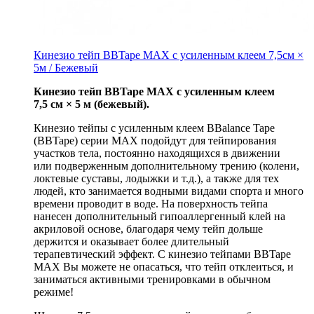
Кинезио тейп BBTape MAX с усиленным клеем 7,5см ×
5м / Бежевый
Кинезио тейп BBTape MAX с усиленным клеем
7,5 см × 5 м (бежевый).
Кинезио тейпы с усиленным клеем BBalance Tape
(BBTape) серии MAX подойдут для тейпирования
участков тела, постоянно находящихся в движении
или подверженным дополнительному трению (колени,
локтевые суставы, лодыжки и т.д.), а также для тех
людей, кто занимается водными видами спорта и много
времени проводит в воде. На поверхность тейпа
нанесен дополнительный гипоаллергенный клей на
акриловой основе, благодаря чему тейп дольше
держится и оказывает более длительный
терапевтический эффект. С кинезио тейпами BBTape
MAX Вы можете не опасаться, что тейп отклеиться, и
заниматься активными тренировками в обычном
режиме!