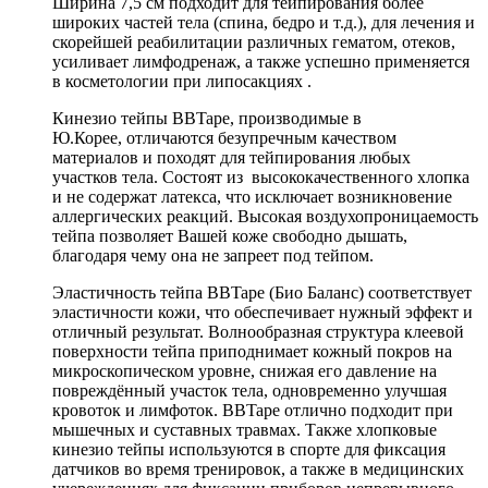
Ширина 7,5 см подходит для тейпирования более
широких частей тела (спина, бедро и т.д.), для лечения и
скорейшей реабилитации различных гематом, отеков,
усиливает лимфодренаж, а также успешно применяется
в косметологии при липосакциях .
Кинезио тейпы BBTape, производимые в
Ю.Корее, отличаются безупречным качеством
материалов и походят для тейпирования любых
участков тела. Состоят из высококачественного хлопка
и не содержат латекса, что исключает возникновение
аллергических реакций. Высокая воздухопроницаемость
тейпа позволяет Вашей коже свободно дышать,
благодаря чему она не запреет под тейпом.
Эластичность тейпа BBTape (Био Баланс) соответствует
эластичности кожи, что обеспечивает нужный эффект и
отличный результат. Волнообразная структура клеевой
поверхности тейпа приподнимает кожный покров на
микроскопическом уровне, снижая его давление на
повреждённый участок тела, одновременно улучшая
кровоток и лимфоток. BBTape отлично подходит при
мышечных и суставных травмах. Также хлопковые
кинезио тейпы используются в спорте для фиксация
датчиков во время тренировок, а также в медицинских