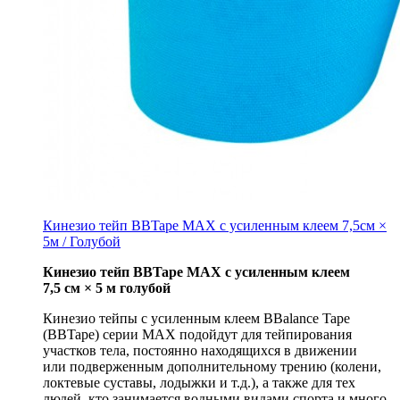
Кинезио тейп BBTape MAX с усиленным клеем 7,5см ×
5м / Голубой
Кинезио тейп BBTape MAX с усиленным клеем
7,5 см × 5 м голубой
Кинезио тейпы с усиленным клеем BBalance Tape
(BBTape) серии MAX подойдут для тейпирования
участков тела, постоянно находящихся в движении
или подверженным дополнительному трению (колени,
локтевые суставы, лодыжки и т.д.), а также для тех
людей, кто занимается водными видами спорта и много