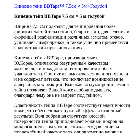
Кинезио тейп BBTape™ 7,5см × 5м / Голубой
Кинезио тейп BBTape 7,5 см × 5 м голубой
Ширина 7,5 см подходит для тейпирования более
широких частей тела (спина, бедро и т.д.), для лечения и
скорейшей реабилитации различных гематом, отеков,
усиливает лимфодренаж, а также успешно применяется
в косметологии при липосакциях .
Кинезио тейпы BBTape, производимые в
Ю.Корее, отличаются безупречным качеством
материалов и походят для тейпирования любых
участков тела. Состоят из высококачественного хлопка
и не содержат латекса, что исключает возникновение
аллергических реакций. Высокая воздухопроницаемость
тейпа позволяет Вашей коже свободно дышать,
благодаря чему она не запреет под тейпом.
Эластичность тейпа BBTape соответствует эластичности
кожи, что обеспечивает нужный эффект и отличный
результат. Волнообразная структура клеевой
поверхности тейпа приподнимает кожный покров на
микроскопическом уровне, снижая его давление на
повреждённый участок тела, одновременно улучшая