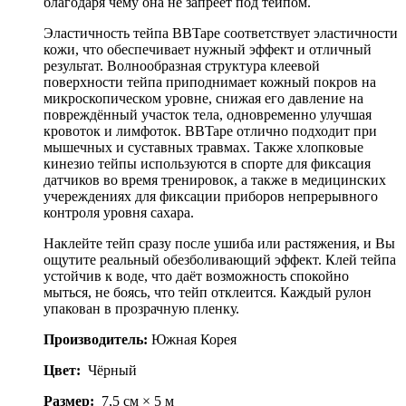
благодаря чему она не запреет под тейпом.
Эластичность тейпа BBTape соответствует эластичности
кожи, что обеспечивает нужный эффект и отличный
результат. Волнообразная структура клеевой
поверхности тейпа приподнимает кожный покров на
микроскопическом уровне, снижая его давление на
повреждённый участок тела, одновременно улучшая
кровоток и лимфоток. BBTape отлично подходит при
мышечных и суставных травмах. Также хлопковые
кинезио тейпы используются в спорте для фиксация
датчиков во время тренировок, а также в медицинских
учереждениях для фиксации приборов непрерывного
контроля уровня сахара.
Наклейте тейп сразу после ушиба или растяжения, и Вы
ощутите реальный обезболивающий эффект. Клей тейпа
устойчив к воде, что даёт возможность спокойно
мыться, не боясь, что тейп отклеится. Каждый рулон
упакован в прозрачную пленку.
Производитель:
Южная Корея
Цвет:
Чёрный
Размер:
7,5 см × 5 м