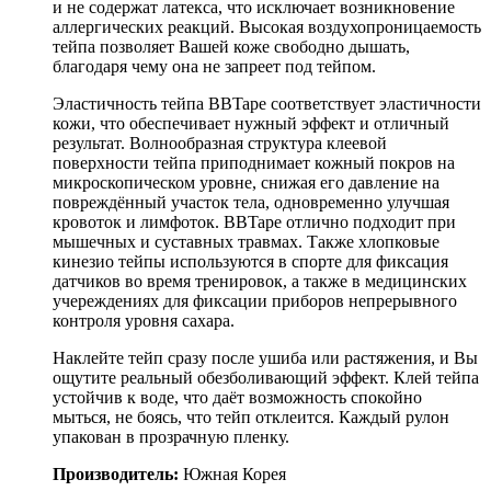
и не содержат латекса, что исключает возникновение
аллергических реакций. Высокая воздухопроницаемость
тейпа позволяет Вашей коже свободно дышать,
благодаря чему она не запреет под тейпом.
Эластичность тейпа BBTape соответствует эластичности
кожи, что обеспечивает нужный эффект и отличный
результат. Волнообразная структура клеевой
поверхности тейпа приподнимает кожный покров на
микроскопическом уровне, снижая его давление на
повреждённый участок тела, одновременно улучшая
кровоток и лимфоток. BBTape отлично подходит при
мышечных и суставных травмах. Также хлопковые
кинезио тейпы используются в спорте для фиксация
датчиков во время тренировок, а также в медицинских
учереждениях для фиксации приборов непрерывного
контроля уровня сахара.
Наклейте тейп сразу после ушиба или растяжения, и Вы
ощутите реальный обезболивающий эффект. Клей тейпа
устойчив к воде, что даёт возможность спокойно
мыться, не боясь, что тейп отклеится. Каждый рулон
упакован в прозрачную пленку.
Производитель:
Южная Корея