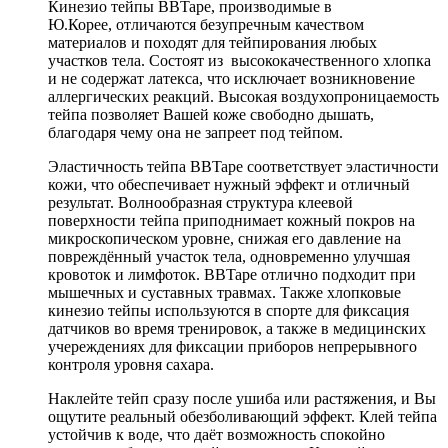
Кинезио тейпы BBTape, производимые в
Ю.Корее, отличаются безупречным качеством
материалов и походят для тейпирования любых
участков тела. Состоят из высококачественного хлопка
и не содержат латекса, что исключает возникновение
аллергических реакций. Высокая воздухопроницаемость
тейпа позволяет Вашей коже свободно дышать,
благодаря чему она не запреет под тейпом.
Эластичность тейпа BBTape соответствует эластичности
кожи, что обеспечивает нужный эффект и отличный
результат. Волнообразная структура клеевой
поверхности тейпа приподнимает кожный покров на
микроскопическом уровне, снижая его давление на
повреждённый участок тела, одновременно улучшая
кровоток и лимфоток. BBTape отлично подходит при
мышечных и суставных травмах. Также хлопковые
кинезио тейпы используются в спорте для фиксация
датчиков во время тренировок, а также в медицинских
учереждениях для фиксации приборов непрерывного
контроля уровня сахара.
Наклейте тейп сразу после ушиба или растяжения, и Вы
ощутите реальный обезболивающий эффект. Клей тейпа
устойчив к воде, что даёт возможность спокойно