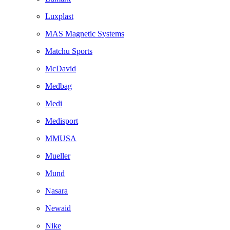
Luxplast
MAS Magnetic Systems
Matchu Sports
McDavid
Medbag
Medi
Medisport
MMUSA
Mueller
Mund
Nasara
Newaid
Nike