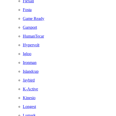
Flexall
Fosta
Game Ready
Garsport
HumanTecar
Hypervolt
Igloo
Ironman
Islandcup
Jaybird
K-Active
Kinesio
Longest
Lumark