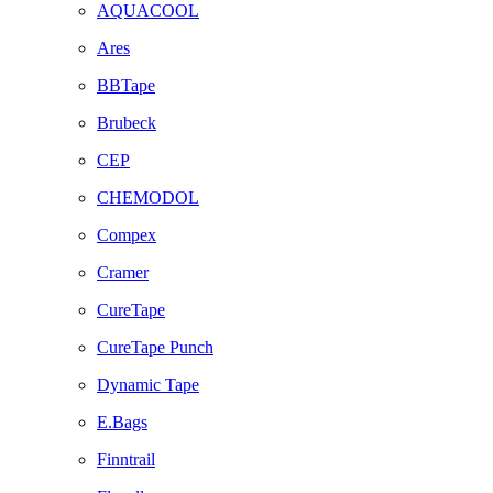
AQUACOOL
Ares
BBTape
Brubeck
CEP
CHEMODOL
Compex
Cramer
CureTape
CureTape Punch
Dynamic Tape
E.Bags
Finntrail