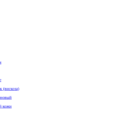
м
е
 (вискоза)
оновый
й кожи