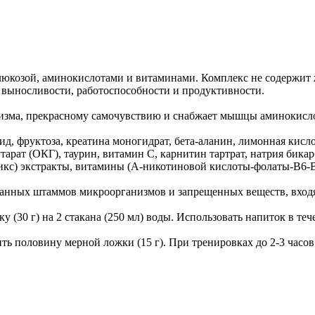
козой, аминокислотами и витаминами. Комплекс не содержит жи
 выносливости, работоспособности и продуктивности.
изма, прекрасному самочувствию и снабжает мышцы аминокисл
д, фруктоза, креатина моногидрат, бета-аланин, лимонная кисл
ат (ОКГ), таурин, витамин С, карнитин тартрат, натрия бикарбо
икс) экстракты, витамины (А-никотиновой кислоты-фолаты-В6-В1
ванных штаммов микроорганизмов и запрещенных веществ, вхо
(30 г) на 2 стакана (250 мл) воды. Использовать напиток в теч
ь половину мерной ложки (15 г). При тренировках до 2-3 часов 