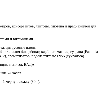
ров, консервантов, лактозы, глютена и предназначен для
отами и витаминами.
ота, цитрусовые плоды,
нат, калия бикарбонат, карбонат магния, гуарана (Paullinia
2), ароматизатор, подсластитель: E955 (сукралоза).
дящих в список ВАДА.
ение 24 часов.
- 1 мерную ложку (30 г).