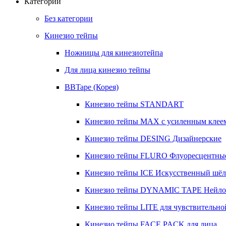
Категории
Без категории
Кинезио тейпы
Ножницы для кинезиотейпа
Для лица кинезио тейпы
BBTape (Корея)
Кинезио тейпы STANDART
Кинезио тейпы МАХ с усиленным клее
Кинезио тейпы DESING Дизайнерские
Кинезио тейпы FLURO Флуоресцентны
Кинезио тейпы ICE Искусственный шёлк
Кинезио тейпы DYNAMIC TAPE Нейл
Кинезио тейпы LITE для чувствительно
Кинезио тейпы FACE PACK для лица