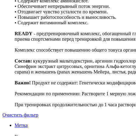
• Содержит комплекс аминокислот.
• Обеспечивает непрерывный поток энергии.
• Отодвигает чувство усталости по времени.
• Повышает работоспособность и выносливость.
• Содержит витаминный комплекс.
READY
- предтренировочный комплекс, обогащенный глю
приема спортсменами перед тренировкой для повышения
Комплекс способствует повышению общего тонуса орган
Состав:
кукурузный мальтодекстрин, аргинин гидрохлори
Синефрин экстракт цитрусовых, орнитина Альфа-кетоглутар
cupana) и женьшень (panax женьшень Мейера, листья, рад
Важно!
Продукт не содержит: Генетически модифициро
Рекомендации по применению: Растворите 1 мерную ложку 
При тренировках продолжительностью до 1 часа растворит
Очистить фильтр
Метка